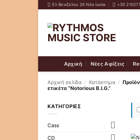
Skip
Ελ Βενιζέλου 26 Νέα Ιωνία
+30 21027
to
content
Αρχική
Νέες Αφίξεις
Re
Αρχική σελίδα
/
Κατάστημα
/
Προϊόν
ετικέτα “Notorious B.I.G.”
ΚΑΤΗΓΟΡΊΕΣ
Cass
CD