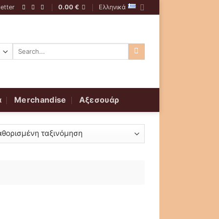
etter
0.00
€
Ελληνικά
Αναζήτηση
για:
α
Merchandise
Αξεσουάρ