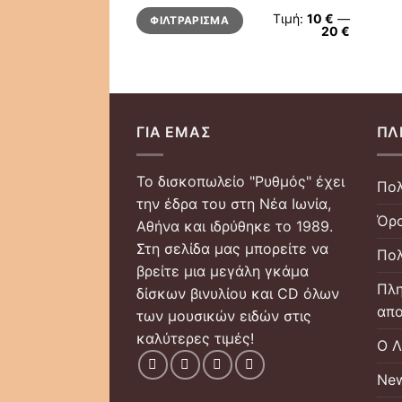
Ελάχιστη
Μέγιστη
Τιμή:
10 €
—
ΦΙΛΤΡΆΡΙΣΜΑ
τιμή
τιμή
20 €
ΓΙΑ ΕΜΆΣ
ΠΛ
Το δισκοπωλείο "Ρυθμός" έχει
Πολ
την έδρα του στη Νέα Ιωνία,
Όρο
Αθήνα και ιδρύθηκε το 1989.
Στη σελίδα μας μπορείτε να
Πολ
βρείτε μια μεγάλη γκάμα
Πλη
δίσκων βινυλίου και CD όλων
απο
των μουσικών ειδών στις
καλύτερες τιμές!
Ο Λ
New