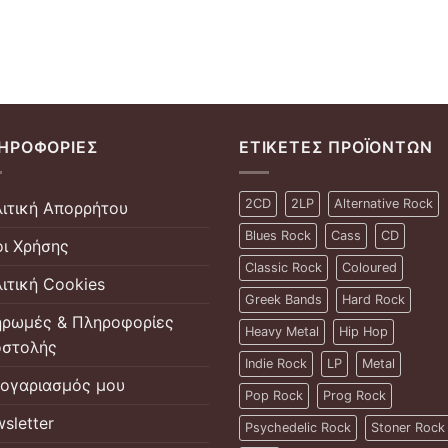
ΗΡΟΦΟΡΊΕΣ
ΕΤΙΚΈΤΕΣ ΠΡΟΪΌΝΤΩΝ
2CD
2LP
Alternative Rock
ιτική Απορρήτου
Blues Rock
Cass
CD
ι Χρήσης
Classic Rock
Coloured
ιτική Cookies
Greek Bands
Hard Rock
ρωμές & Πληροφορίες
Heavy Metal
Hip Hop
στολής
Indie Rock
LP
Metal
ογαριασμός μου
Pop Rock
Prog Rock
sletter
Psychedelic Rock
Stoner Rock