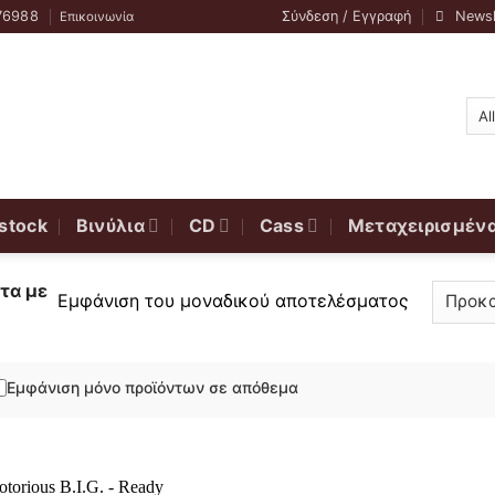
76988
Σύνδεση / Εγγραφή
Newsl
Επικοινωνία
stock
Βινύλια
CD
Cass
Μεταχειρισμέν
τα με
Εμφάνιση του μοναδικού αποτελέσματος
Εμφάνιση μόνο προϊόντων σε απόθεμα