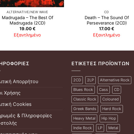
ALTERNATIVE/NEW WAVE
CD
Madrugada – The Best Of
Death – The Sound Of
Madrugada (2CD)
Perseverance (2CD)
19.00
€
17.00
€
Εξαντλημένο
Εξαντλημένο
ΗΡΟΦΟΡΊΕΣ
ΕΤΙΚΈΤΕΣ ΠΡΟΪΌΝΤΩΝ
2CD
2LP
Alternative Rock
ιτική Απορρήτου
Blues Rock
Cass
CD
ι Χρήσης
Classic Rock
Coloured
ιτική Cookies
Greek Bands
Hard Rock
ρωμές & Πληροφορίες
Heavy Metal
Hip Hop
στολής
Indie Rock
LP
Metal