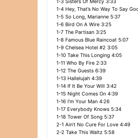
1-3 Sisters Of Mercy 3:33
1-4 Hey, That’s No Way To Say Go
1-5 So Long, Marianne 5:37
1-6 Bird On A Wire 3:25
1-7 The Partisan 3:25
1-8 Famous Blue Raincoat 5:07
1-9 Chelsea Hotel #2 3:05
1-10 Take This Longing 4:05
1-11 Who By Fire 2:33
1-12 The Guests 6:39
1-13 Hallelujah 4:39
1-14 If It Be Your Will 3:42
1-15 Night Comes On 4:39
1-16 I’m Your Man 4:26
1-17 Everybody Knows 5:34
1-18 Tower Of Song 5:37
2-1 Ain’t No Cure For Love 4:49
2-2 Take This Waltz 5:58