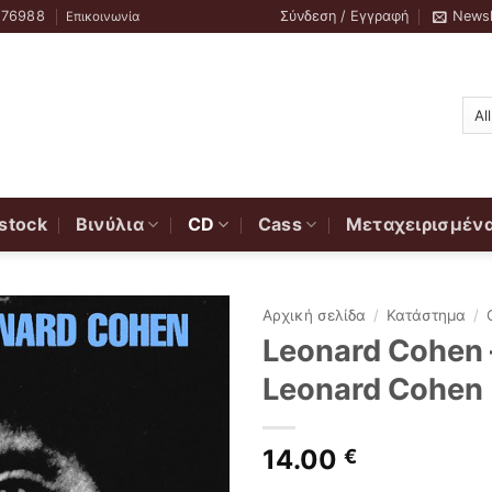
776988
Σύνδεση / Εγγραφή
Newsl
Επικοινωνία
stock
Βινύλια
CD
Cass
Μεταχειρισμέν
Αρχική σελίδα
/
Κατάστημα
/
Leonard Cohen 
Leonard Cohen
14.00
€