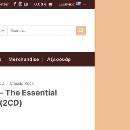
etter
0.00
€
Ελληνικά
Αναζήτηση
για:
α
Merchandise
Αξεσουάρ
CD
/
Classic Rock
– The Essential
 (2CD)