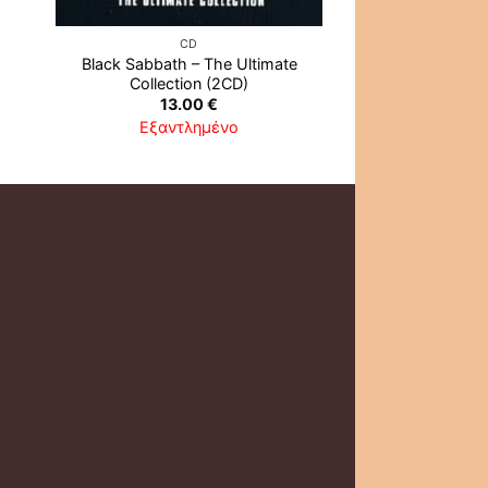
CD
CD
Black Sabbath – The Ultimate
Rush ‎– Go
Collection (2CD)
12.0
13.00
€
Εξαντλ
Εξαντλημένο