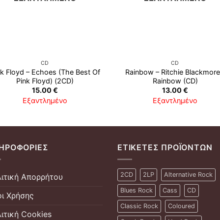
CD
CD
k Floyd ‎– Echoes (The Best Of
Rainbow ‎– Ritchie Blackmore
Pink Floyd) (2CD)
Rainbow (CD)
15.00
€
13.00
€
Εξαντλημένο
Εξαντλημένο
ΗΡΟΦΟΡΊΕΣ
ΕΤΙΚΈΤΕΣ ΠΡΟΪΌΝΤΩΝ
2CD
2LP
Alternative Rock
ιτική Απορρήτου
Blues Rock
Cass
CD
ι Χρήσης
Classic Rock
Coloured
ιτική Cookies