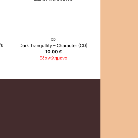
CD
CD
’s
Dark Tranquillity ‎– Character (CD)
AC/DC ‎– Pow
10.00
€
14.0
Εξαντλημένο
Εξαντλ