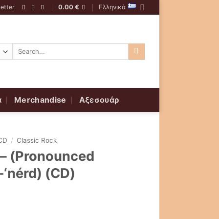
etter
0.00
€
Ελληνικά
Αναζήτηση
για:
α
Merchandise
Αξεσουάρ
CD
/
Classic Rock
 – (Pronounced
-‘nérd) (CD)