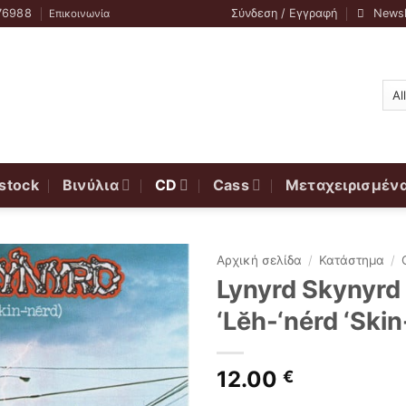
76988
Σύνδεση / Εγγραφή
Newsl
Επικοινωνία
stock
Βινύλια
CD
Cass
Μεταχειρισμέν
Αρχική σελίδα
/
Κατάστημα
/
Lynyrd Skynyrd
‘Lĕh-‘nérd ‘Skin
12.00
€