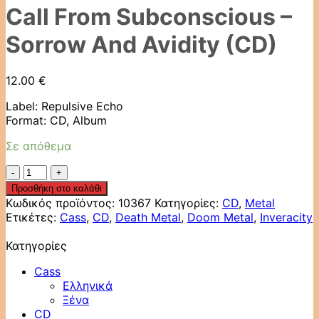
Call From Subconscious –
Sorrow And Avidity (CD)
12.00
€
Label: Repulsive Echo
Format: CD, Album
Σε απόθεμα
Call
From
Προσθήκη στο καλάθι
Subconscious
Κωδικός προϊόντος:
10367
Κατηγορίες:
CD
,
Metal
–
Ετικέτες:
Cass
,
CD
,
Death Metal
,
Doom Metal
,
Inveracity
Sorrow
And
Κατηγορίες
Avidity
(CD)
Cass
ποσότητα
Ελληνικά
Ξένα
CD