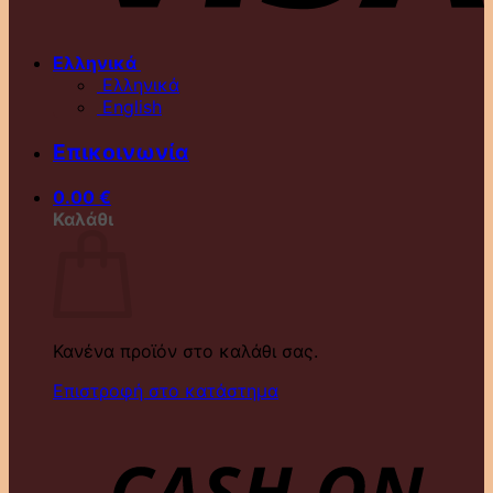
Ελληνικά
Ελληνικά
English
Επικοινωνία
0.00
€
Καλάθι
Κανένα προϊόν στο καλάθι σας.
Επιστροφή στο κατάστημα
D