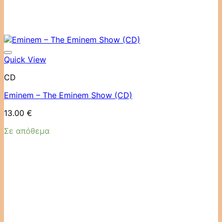
Quick View
CD
Eminem ‎– The Eminem Show (CD)
13.00
€
Σε απόθεμα