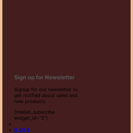
Sign up for Newsletter
Signup for our newsletter to
get notified about sales and
new products.
[mailjet_subscribe
widget_id="2"]
0.00
€