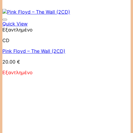
Quick View
Εξαντλημένο
CD
Pink Floyd ‎– The Wall (2CD)
20.00
€
Εξαντλημένο