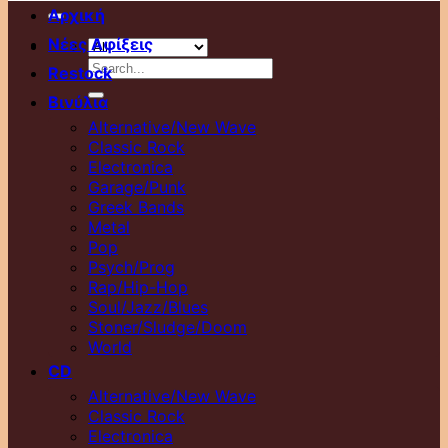
για:
Αρχική
Νέες Αφίξεις
Αναζήτηση
Restock
για:
Βινύλια
Alternative/New Wave
Classic Rock
Electronica
Garage/Punk
Greek Bands
Metal
Pop
Psych/Prog
Rap/Hip-Hop
Soul/Jazz/Blues
Stoner/Sludge/Doom
World
CD
Alternative/New Wave
Classic Rock
Electronica