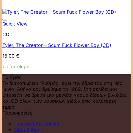
Quick View
CD
Tyler, The Creator ‎– Scum Fuck Flower Boy (CD)
15.00
€
Σε απόθεμα
Για Εμάς
Το δισκοπωλείο "Ρυθμός" έχει την έδρα του στη Νέα
Ιωνία, Αθήνα και ιδρύθηκε το 1989. Στη σελίδα μας
μπορείτε να βρείτε μια μεγάλη γκάμα δίσκων βινυλίου
και CD όλων των μουσικών ειδών στις καλύτερες
τιμές!
Πληροφορίες
Πολιτική Απορρήτου
Όροι Χρήσης