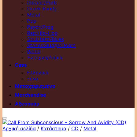
Garage/Punk
Greek Bands
Metal
Pop
Psych/Prog
Rap/Hip-Hop
Soul/Jazz/Blues
Stoner/Sludge/Doom
World
Έντεχνα/Λαϊκά
Cass
Ελληνικά
Ξένα
Μεταχειρισμένα
Merchandise
Αξεσουάρ
Αρχική σελίδα
/
Κατάστημα
/
CD
/
Metal