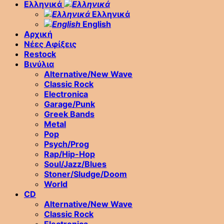
Ελληνικά
Ελληνικά
English
Αρχική
Νέες Αφίξεις
Restock
Βινύλια
Alternative/New Wave
Classic Rock
Electronica
Garage/Punk
Greek Bands
Metal
Pop
Psych/Prog
Rap/Hip-Hop
Soul/Jazz/Blues
Stoner/Sludge/Doom
World
CD
Alternative/New Wave
Classic Rock
Electronica