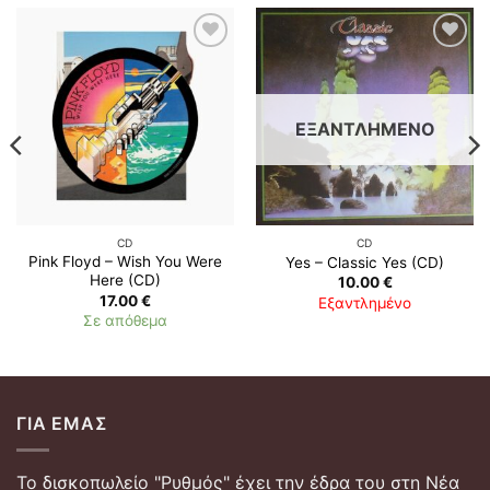
Προσθήκη
Προσθήκη
στη λίστα
στη λίστα
επιθυμιών
επιθυμιών
ΕΞΑΝΤΛΗΜΈΝΟ
CD
CD
Pink Floyd ‎– Wish You Were
Yes ‎– Classic Yes (CD)
Here (CD)
10.00
€
17.00
€
Εξαντλημένο
Σε απόθεμα
ΓΙΑ ΕΜΆΣ
Το δισκοπωλείο "Ρυθμός" έχει την έδρα του στη Νέα