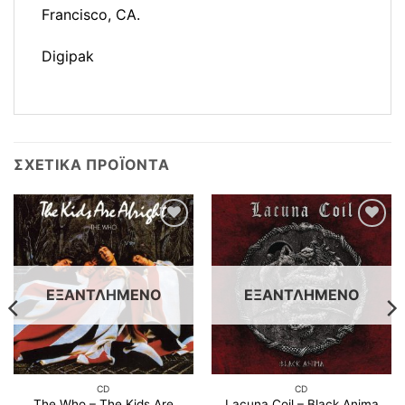
Francisco, CA.
Digipak
ΣΧΕΤΙΚΆ ΠΡΟΪΌΝΤΑ
Προσθήκη
Προσθήκη
στη λίστα
στη λίστα
επιθυμιών
επιθυμιών
ΕΞΑΝΤΛΗΜΈΝΟ
ΕΞΑΝΤΛΗΜΈΝΟ
CD
CD
The Who ‎– The Kids Are
Lacuna Coil ‎– Black Anima