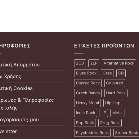
ΗΡΟΦΟΡΊΕΣ
ΕΤΙΚΈΤΕΣ ΠΡΟΪΌΝΤΩΝ
2CD
2LP
Alternative Rock
ιτική Απορρήτου
Blues Rock
Cass
CD
ι Χρήσης
Classic Rock
Coloured
ιτική Cookies
Greek Bands
Hard Rock
ρωμές & Πληροφορίες
Heavy Metal
Hip Hop
στολής
Indie Rock
LP
Metal
ογαριασμός μου
Pop Rock
Prog Rock
sletter
Psychedelic Rock
Stoner Rock