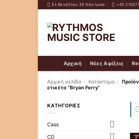
Skip
Ελ Βενιζέλου 26 Νέα Ιωνία
+30 21027
to
content
Αρχική
Νέες Αφίξεις
Re
Αρχική σελίδα
/
Κατάστημα
/
Προϊόν
ετικέτα “Bryan Ferry”
ΚΑΤΗΓΟΡΊΕΣ
Cass
CD