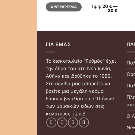
Ελάχιστη
Μέγιστη
Τιμή:
20 €
—
ΦΙΛΤΡΆΡΙΣΜΑ
τιμή
τιμή
30 €
ΓΙΑ ΕΜΆΣ
ΠΛ
Το δισκοπωλείο "Ρυθμός" έχει
Πολ
την έδρα του στη Νέα Ιωνία,
Όρο
Αθήνα και ιδρύθηκε το 1989.
Στη σελίδα μας μπορείτε να
Πολ
βρείτε μια μεγάλη γκάμα
Πλη
δίσκων βινυλίου και CD όλων
απο
των μουσικών ειδών στις
καλύτερες τιμές!
Ο Λ
New