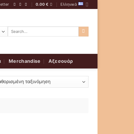
etter
0.00
€
Ελληνικά
Αναζήτηση
για:
α
Merchandise
Αξεσουάρ